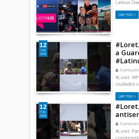
Latinus Dia
Leer más »
#Loret
12
a Guar
Feb
2026
#Latin
Guanajuato
#Loret. WP 
ciudades s
Leer más »
#Loret
12
antise
Feb
2026
Guanajuato
#Loret. Pa
congresist