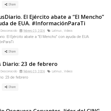
sDiario. El Ejército abate a “El Mencho”
uda de EUA. #InformaciónParaTi
 Desconocido
febrero 23, 2026
Latinus
,
Videos
rio. El Ejército abate a “El Mencho” con ayuda de EUA.
ónParaTi
 Diario: 23 de febrero
 Desconocido
febrero 23, 2026
Latinus
,
Videos
rio: 23 de febrero
o Oseguera Cervantes, líder del CJNG,