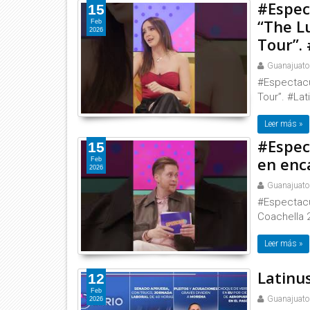
#Espec
15
“The Lu
Feb
2026
Tour”.
Guanajuato
#Espectacul
Tour”. #La
Leer más »
#Espect
15
en enca
Feb
2026
Guanajuato
#Espectacul
Coachella 
Leer más »
Latinus
12
Feb
Guanajuato
2026