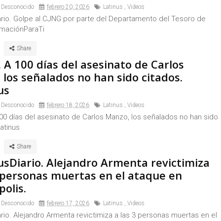
 Desconocido
febrero 20, 2026
Latinus
,
Videos
ario. Golpe al CJNG por parte del Departamento del Tesoro de
rmaciónParaTi
 A 100 días del asesinato de Carlos
 los señalados no han sido citados.
us
 Desconocido
febrero 18, 2026
Latinus
,
Videos
00 días del asesinato de Carlos Manzo, los señalados no han sido
atinus
usDiario. Alejandro Armenta revictimiza
3 personas muertas en el ataque en
olis.
 Desconocido
febrero 17, 2026
Latinus
,
Videos
rio. Alejandro Armenta revictimiza a las 3 personas muertas en el