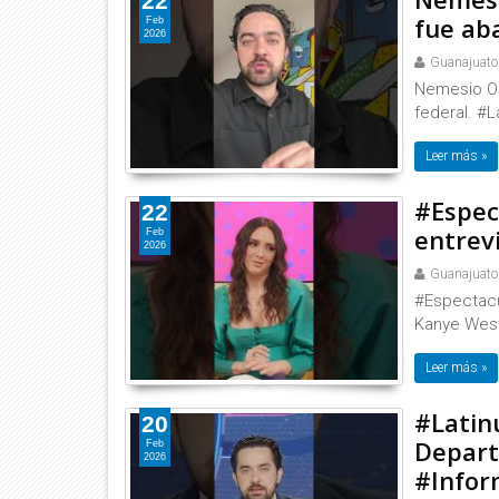
22
fue ab
Feb
2026
Guanajuato
Nemesio Os
federal. #L
Leer más »
#Espec
22
entrev
Feb
2026
Guanajuato
#Espectacu
Kanye Wes
Leer más »
#Latinu
20
Depart
Feb
2026
#Infor