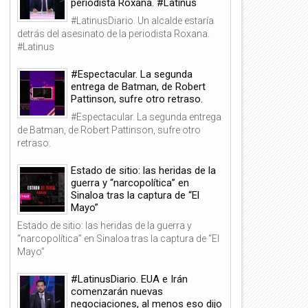
periodista Roxana. #Latinus
#LatinusDiario. Un alcalde estaría
detrás del asesinato de la periodista Roxana.
#Latinus
#Espectacular. La segunda
entrega de Batman, de Robert
Pattinson, sufre otro retraso.
#Espectacular. La segunda entrega
de Batman, de Robert Pattinson, sufre otro
retraso.
Estado de sitio: las heridas de la
guerra y “narcopolítica” en
Sinaloa tras la captura de “El
Mayo”
Estado de sitio: las heridas de la guerra y
“narcopolítica” en Sinaloa tras la captura de “El
Mayo”
#LatinusDiario. EUA e Irán
comenzarán nuevas
negociaciones, al menos eso dijo