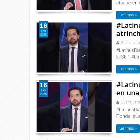
ataque en 
Leer más »
#Latin
16
atrinch
Feb
2026
Guanajuato
#LatinusDia
la SEP. #La
Leer más »
#Latin
16
en una 
Feb
2026
Guanajuato
#LatinusDia
Florida. #L
Leer más »