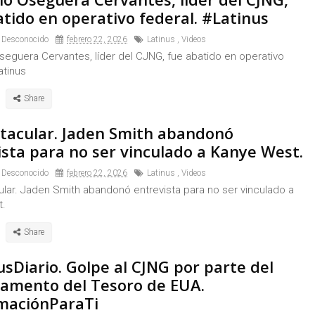
atido en operativo federal. #Latinus
 Desconocido
febrero 22, 2026
Latinus
,
Videos
eguera Cervantes, líder del CJNG, fue abatido en operativo
atinus
tacular. Jaden Smith abandonó
ista para no ser vinculado a Kanye West.
 Desconocido
febrero 22, 2026
Latinus
,
Videos
lar. Jaden Smith abandonó entrevista para no ser vinculado a
t.
sDiario. Golpe al CJNG por parte del
amento del Tesoro de EUA.
maciónParaTi