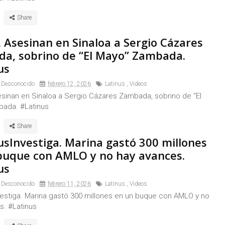
. Asesinan en Sinaloa a Sergio Cázares
a, sobrino de “El Mayo” Zambada.
us
 Desconocido
febrero 12, 2026
Latinus
,
Videos
esinan en Sinaloa a Sergio Cázares Zambada, sobrino de “El
ada. #Latinus
usInvestiga. Marina gastó 300 millones
buque con AMLO y no hay avances.
us
 Desconocido
febrero 11, 2026
Latinus
,
Videos
vestiga. Marina gastó 300 millones en un buque con AMLO y no
s. #Latinus