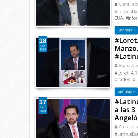
Guanajuato
#LatinusDi
EUA. #Info
Leer más »
#Loret.
18
Manzo,
Feb
2026
#Latin
Guanajuato
#Loret. A 1
citados. #L
Leer más »
#Latin
17
a las 
Feb
2026
Angelóp
Guanajuato
#LatinusDia