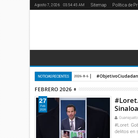
Sitemap
Política de P
Agosto 7, 2026
03:54:46 AM
#ObjetivoCiudadano
NOTICIAS RECIENTES
2026-8-6
FEBRERO 2026
#Loret
27
Sinaloa
Feb
2026
Guanajuato
#Loret. Gob
delitos en 