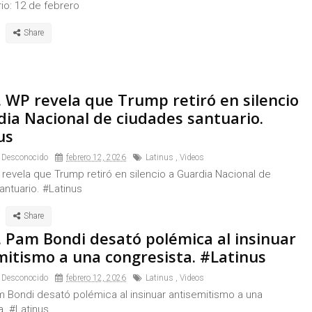
rio: 12 de febrero
. WP revela que Trump retiró en silencio
dia Nacional de ciudades santuario.
us
 Desconocido
febrero 12, 2026
Latinus
,
Videos
revela que Trump retiró en silencio a Guardia Nacional de
antuario. #Latinus
. Pam Bondi desató polémica al insinuar
mitismo a una congresista. #Latinus
 Desconocido
febrero 12, 2026
Latinus
,
Videos
m Bondi desató polémica al insinuar antisemitismo a una
a. #Latinus