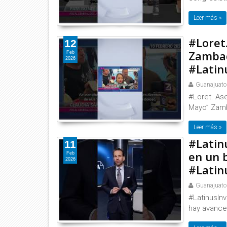
Leer más »
#Loret
12
Zambad
Feb
2026
#Latin
Guanajuato
#Loret. As
Mayo” Zamb
Leer más »
#Latin
11
en un 
Feb
2026
#Latin
Guanajuato
#LatinusIn
hay avance