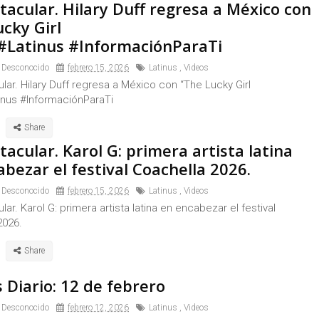
tacular. Hilary Duff regresa a México con
cky Girl
 #Latinus #InformaciónParaTi
 Desconocido
febrero 15, 2026
Latinus
,
Videos
ar. Hilary Duff regresa a México con “The Lucky Girl
tinus #InformaciónParaTi
acular. Karol G: primera artista latina
bezar el festival Coachella 2026.
 Desconocido
febrero 15, 2026
Latinus
,
Videos
ar. Karol G: primera artista latina en encabezar el festival
2026.
 Diario: 12 de febrero
 Desconocido
febrero 12, 2026
Latinus
,
Videos