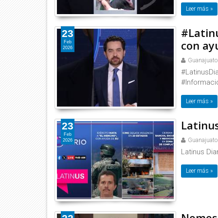
Leer más »
#Latinu
23
con ay
Feb
2026
Guanajuato
#LatinusDia
#Informaci
Leer más »
Latinus
23
Feb
Guanajuato
2026
Latinus Dia
Leer más »
Nemesi