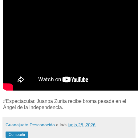
#Espectacular. Juanpa Zurita recibe broma pesada en el
Ángel de la Independencia.
Guanajuato Desconocido
a la/s
junio 28, 2026
Compartir